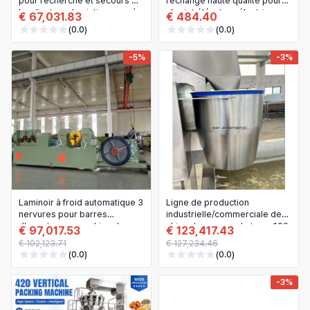
pour recherche et secours —
rechange haute qualité pour
localisateur de victimes après
chariot élévateur électrique
€ 67,031.83
€ 484.40
séisme et effondrement
Nichiyu FBT10/15/18-75 – Réf.
(0.0)
(0.0)
OEM 14200-13240
-5%
-3%
Laminoir à froid automatique 3
Ligne de production
nervures pour barres
industrielle/commerciale de
d'armature — machine de
chips de pomme de terre 100
€ 97,017.53
€ 123,417.43
redressage et découpe
kg/h – Machine de fabrication
€ 102,123.71
€ 127,234.46
de chips frites à partir de
(0.0)
(0.0)
pomme de terre surgelée
-3%