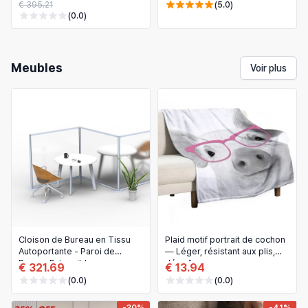
€ 395.21
(5.0)
(0.0)
Meubles
Voir plus
Cloison de Bureau en Tissu
Plaid motif portrait de cochon
Autoportante - Paroi de
— Léger, résistant aux plis,
Bureau Extensible pour
déco ferme
€ 321.69
€ 13.94
l'Intimité et la Productivité
(0.0)
(0.0)