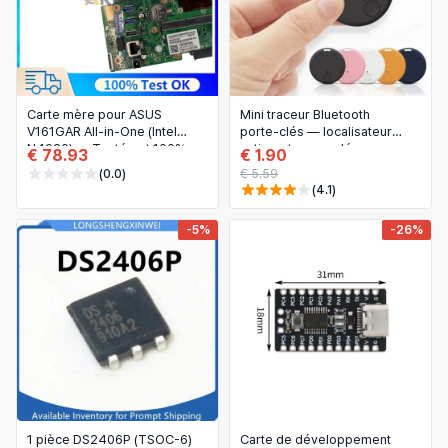
Carte mère pour ASUS
Mini traceur Bluetooth
V161GAR All-in-One (Intel
porte‑clés — localisateur
N4020) — Testée et 100%
anti‑perte pour clés,
€ 78.93
€ 1.90
fonctionnelle
portefeuille, animaux et
(0.0)
€ 5.59
enfants
(4.1)
-5%
-26%
1 pièce DS2406P (TSOC-6)
Carte de développement