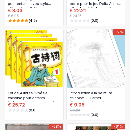
pour enfants avec stylo
perte pour le jeu Delta Action
effaçable — Cahier
- Bande originale de l'album
€ 3.03
€ 22.21
d'entraînement écriture et
€ 6.05
€ 24.15
dessin, apprentissage du
(4.9)
(0.0)
contrôle du stylo; cadeau
idéal pour Noël ou un
-2%
anniversaire
Lot de 4 livres : Poésie
Introduction à la peinture
chinoise pour enfants -
chinoise — Carnet
Poèmes classiques illustrés
d'exercices Gongbi
€ 25.72
€ 9.05
avec pinyin (3-8 ans)
(sketchbook vierge pour
(0.0)
€ 9.24
entraînement à la peinture au
(0.0)
pinceau)
-58%
-61%