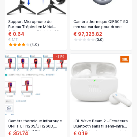
Support Microphone de
Caméra thermique QIR50T 50
Bureau Trépied en Métal
mm sur cardan pour drone
Solide, Hauteur Réglable 22-
€ 0.64
€ 97,325.82
27cm pour Streaming,
€ 1.17
(0.0)
Podcasting et Diffusion en
(4.0)
Direct
-11%
Caméra thermique infrarouge
JBL Wave Beam 2 – Écouteurs
UNI-T UTI120S/UTi260B,
Bluetooth sans fil semi‑intra
capteur 256×192, écran
sport, officiels, avec appel et
€ 351.74
€ 0.19
640×480, sensibilité 60 mK
réduction active du bruit (ANC)