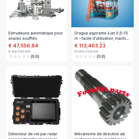
Extrudeuse automatique pour
Drague aspirante à jet 0,5–15
snacks soufflés
m – facile d'utilisation, machine
pour curage d'étangs et
€ 47,556.84
€ 113,463.23
canaux
€ 54,041.86
€ 120,705.56
(0.0)
(0.0)
Détecteur de vie par radar
Mécanisme de direction de