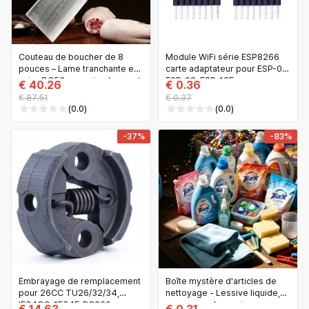
日本語
Nouveautés et usage spécial
한국어
Moto et sports motorisés
Couteau de boucher de 8
Module WiFi série ESP8266
pouces – Lame tranchante en
carte adaptateur pour ESP-07,
Livres et médias
acier DC53 pour viande, os et
ESP-08, ESP-12E
€ 40.26
€ 0.36
volaille
€ 87.51
€ 0.37
Commerce, industrie et science
(0.0)
(0.0)
-37%
-83%
Embrayage de remplacement
Boîte mystère d'articles de
pour 26CC TU26/32/34,
nettoyage - Lessive liquide,
IE34CC, 1E34F, BC260,
savon pour les mains,