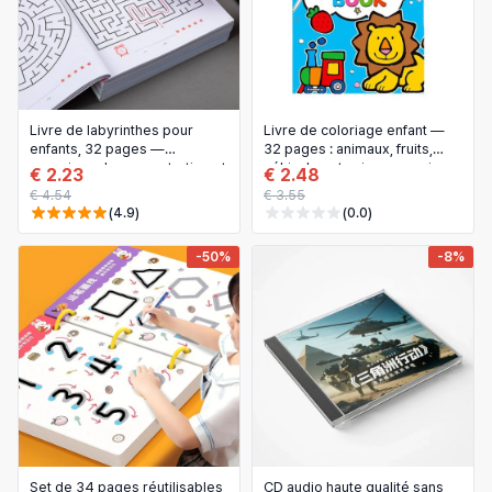
Livre de labyrinthes pour
Livre de coloriage enfant —
enfants, 32 pages —
32 pages : animaux, fruits,
exercices de concentration et
véhicules et animaux marins
€ 2.23
€ 2.48
d'éveil
€ 4.54
€ 3.55
(4.9)
(0.0)
-50%
-8%
Set de 34 pages réutilisables
CD audio haute qualité sans