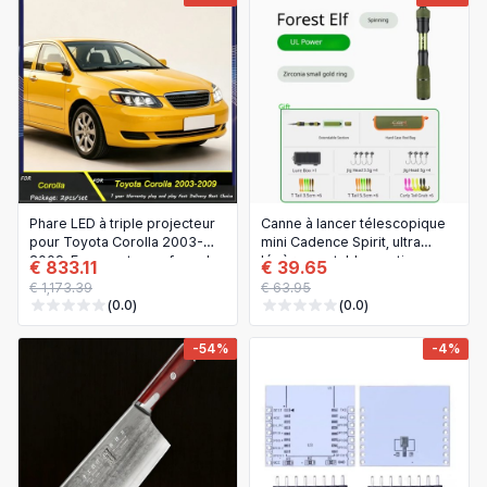
Extensions de cheveux et perruques
Español (México)
Articles pour animaux
Français
Électronique
Italiano
Téléphones et accessoires
Nederlands
Bijoux et accessoires
Polski
Phare LED à triple projecteur
Canne à lancer télescopique
Terrasse, pelouse et jardin
Português
pour Toyota Corolla 2003-
mini Cadence Spirit, ultra
2009, Feu avant avec feux de
légère, portable, section
€ 833.11
€ 39.65
Outils et bricolage
jour DRL
courte, pour la pêche à la
Tiếng Việt
€ 1,173.39
€ 63.95
truite en rivière
(0.0)
(0.0)
Bébé et maternité
Русский
-54%
-4%
Sacs et bagages
Українська
Sports et plein air
العربية
Arts, loisirs créatifs et couture
ไทย
Fournitures de bureau et scolaires