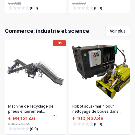
- Broché, pour lecture
€ 23.22
€ 28.50
personnelle ou cadeau
(0.0)
(0.0)
Commerce, industrie et science
Voir plus
-8%
Machine de recyclage de
Robot sous-marin pour
pneus entièrement
nettoyage de boues dans
automatique haute capacité –
canalisation — facile
€ 99,131.46
€ 100,937.89
broyeur / unité de recyclage
d'utilisation, ROV industriel
€ 107,751.59
(0.0)
pour pneus de voiture
pour curage
(0.0)