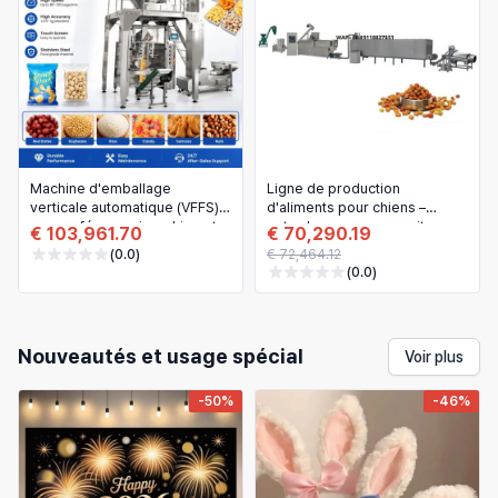
Machine d'emballage
Ligne de production
verticale automatique (VFFS)
d'aliments pour chiens –
pour café en grains, chips et
extrudeuse pour nourriture
€ 103,961.70
€ 70,290.19
maïs doux
animale
(0.0)
€ 72,464.12
(0.0)
Nouveautés et usage spécial
Voir plus
-50%
-46%