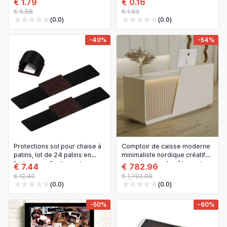
€ 1.79
€ 0.16
pour mobilier
€ 5.58
€ 1.59
(0.0)
(0.0)
-40%
-54%
Protections sol pour chaise à
Comptoir de caisse moderne
patins, lot de 24 patins en
minimaliste nordique créatif
feutre avec fixation auto-
pour magasin de vêtements,
€ 7.44
€ 782.96
agrippante (velcro) pour
restaurant, réception, salon
€ 12.40
€ 1,702.09
pieds
de beauté et bureau
(0.0)
(0.0)
-50%
-60%