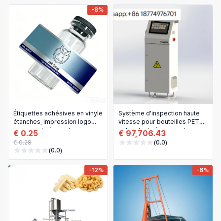
-8%
Étiquettes adhésives en vinyle
Système d'inspection haute
étanches, impression logo
vitesse pour bouteilles PET
personnalisée, rouleau
vides destiné aux machines
€ 0.25
€ 97,706.43
d'autocollants pour flacons en
de soufflage interne —
€ 0.28
(0.0)
verre (peptides)
appareil d'inspection lumineux
(0.0)
pour boissons et vins
-12%
-6%