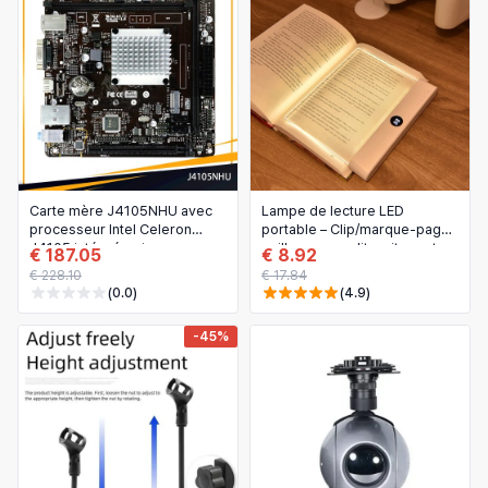
Carte mère J4105NHU avec
Lampe de lecture LED
processeur Intel Celeron
portable – Clip/marque-page,
J4105 intégré, prise en
veilleuse pour lit, voiture et
€ 187.05
€ 8.92
charge DDR4 et Ethernet
voyage
€ 228.10
€ 17.84
Gigabit
(0.0)
(4.9)
-45%