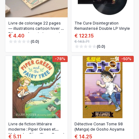
Livre de coloriage 22 pages
The Cure Disintegration
— illustrations cartoon hiver et
Remasterisé Double LP Vinyle
Pâques, relaxant et amusant,
€ 4.40
€ 122.15
activité éducative parent-
(0.0)
€ 143.71
enfant
(0.0)
-78%
-50%
Livre de fiction littéraire
Détective Conan Tome 98
moderne : Piper Green et
(Manga) de Gosho Aoyama
l'Arbre des Fées (Piper Green)
€ 5.11
€ 14.25