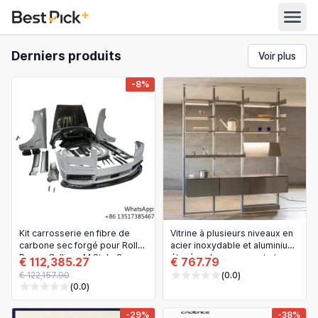
Derniers produits
Voir plus
Toutes les catégories
-8%
Automobile
Toutes les boutiques
Électroménager
Rechercher
Alimentation et épicerie
Vêtements femme
Français
Vêtements homme
Jouets et jeux
English
Kit carrosserie en fibre de
Vitrine à plusieurs niveaux en
carbone sec forgé pour Rolls
acier inoxydable et aluminium,
Meubles
Royce Cullinan M Style 2e
étagère de rangement et
Bahasa Indonesia
€ 112,385.27
€ 767.79
génération pare-chocs avant
bibliothèque
€ 122,157.90
(0.0)
et arrière
Beauté et santé
Deutsch
(0.0)
Chaussures
Español
-29%
-38%