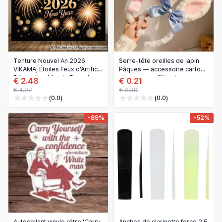
Tenture Nouvel An 2026
Serre-tête oreilles de lapin
VIKAMA, Étoiles Feux d'Artifice,
Pâques — accessoire cartoon
Décoration Murale Fond de
mignon pour fête et cosplay
€ 2.48
€ 0.21
Salon pour Fête du Nouvel An
Lolita
€ 4.97
€ 0.39
(0.0)
(0.0)
-89%
-52%
Autocollant vinyle rétro 'Carry
Anches de clarinette force 2.5