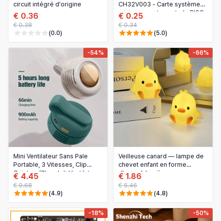
circuit intégré d'origine
CH32V003 - Carte système
minimum, carte centrale RISC-
€ 0.36
€ 0.25
V Module microcontrôleur
€ 0.38
€ 0.34
CH32V003F4P6
(0.0)
(5.0)
-54%
-66%
Mini Ventilateur Sans Pale
Veilleuse canard — lampe de
Portable, 3 Vitesses, Clip
chevet enfant en forme
Ceinture/Chandail, Ventilateur
d'animal, lumière
€ 4.45
€ 1.86
Électrique Silencieux pour
d'endormissement, cadeau
€ 9.68
€ 5.46
Voyage et Extérieur
de Noël
(4.9)
(4.8)
-18%
-50%