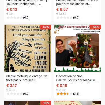
Yourself Confidence' —
pour professionnels et
femme vintage, étanche, à
débutants, noires, durables
€ 0.13
€ 6.57
coller sur ordinateur, gourde,
€ 1.14
€ 13.69
tumbler, carnet ou voiture —
(0.0)
(0.0)
idée cadeau empowerment
pour femmes fortes
-50%
-45%
Plaque métallique vintage 'Ne
Décoration de Noël
tirez pas sur l'oiseau
Chauve‑souris personnalisée
moqueur' – poster déco
— pendentif réaliste style
€ 3.17
€ 0.19
murale, cadeau pour femme,
gothique rétro à suspendre
€ 6.33
€ 0.35
déco salon
pour voiture et intérieur, DIY
(0.0)
(3.5)
-10%