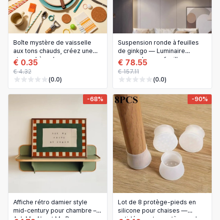
Boîte mystère de vaisselle
Suspension ronde à feuilles
aux tons chauds, créez une
de ginkgo — Luminaire
atmosphère de repas
suspendu avec feuilles en
€ 0.35
€ 78.55
confortable avec de belles
porcelaine pour chambre,
€ 4.32
€ 157.11
pièces aléatoires
salle à manger, salon et
(0.0)
(0.0)
cuisine
-68%
-90%
Affiche rétro damier style
Lot de 8 protège‑pieds en
mid-century pour chambre – «
silicone pour chaises —
Ask Me About My Dream »
antidérapants, protège‑sol