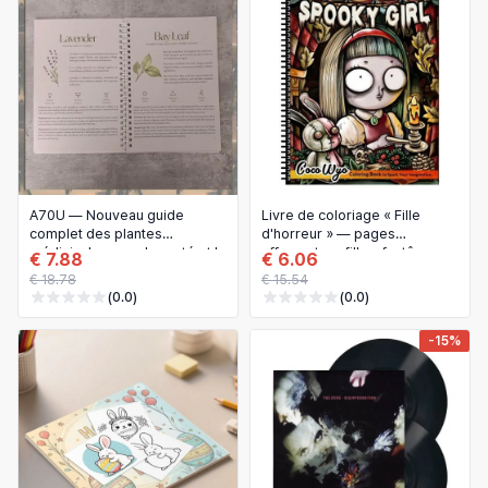
A70U — Nouveau guide
Livre de coloriage « Fille
complet des plantes
d'horreur » — pages
médicinales pour la santé et la
effrayantes : filles, fantômes
€ 7.88
€ 6.06
récupération : 82 herbes
et animaux terrifiants pour
€ 18.78
€ 15.54
naturelles, pages non
Halloween
(0.0)
(0.0)
couchées — Idée cadeau
pour les amateurs de
-15%
bien‑être