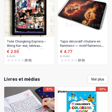
Toile Chungking Express –
Tapis décoratif «Guitare en
Wong Kar-wai, tableau
flammes» — motif flamenco
décoratif mural pour intérieur
musical
€ 2.55
€ 4.77
€ 5.10
€ 11.92
(0.0)
(0.0)
Livres et médias
Voir plus
-51%
-30%