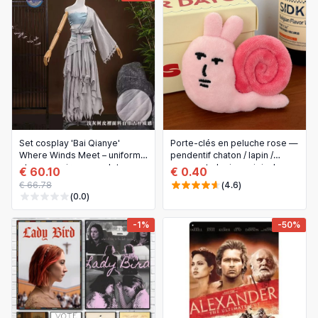
Set cosplay 'Bai Qianye'
Porte-clés en peluche rose —
Where Winds Meet – uniforme
pendentif chaton / lapin /
et accessoires complets,
escargot, design original
€ 60.10
€ 0.40
tenue pour fête de Noël
€ 66.78
(4.6)
(0.0)
-1%
-50%