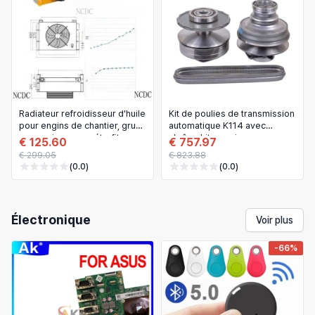
Radiateur refroidisseur d'huile
Kit de poulies de transmission
pour engins de chantier, grue
automatique K114 avec
sur camion, pour rétrofit
chaîne, kit en acier
€ 125.60
€ 757.97
€ 299.05
€ 823.88
(0.0)
(0.0)
Électronique
Voir plus
-66%