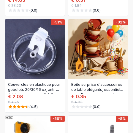
€ 14.63
€ 0.31
CG260, G26, acier inoxydable
brosses à récurer, éponges
€ 23.23
€ 1.84
52x33x16.5mm, pour
et plus
(0.0)
(0.0)
tondeuse à gazon
-51%
-92%
Couvercles en plastique pour
Boîte surprise d'accessoires
gobelets 20/30/16 oz, anti-
de table élégants, essentiels
éclaboussures et anti-fuite,
de salle à manger pour la
€ 2.08
€ 0.35
compatibles Yeti, Ozark, Trail,
maison, assortis aux styles
€ 4.25
€ 4.33
Artic
vintage, moderne et nordique
(4.5)
(0.0)
-58%
-8%