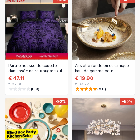
-30%
-41%
Parure housse de couette
Assiette ronde en céramique
damassée noire « sugar skull
haut de gamme pour
» – style gothique floral
restaurant – pour steak,
€ 47.11
€ 19.90
vintage, housse de couette/
salade, fruits et dessert
€ 67.30
€ 33.72
édredon bohème
(0.0)
(5.0)
-92%
-50%