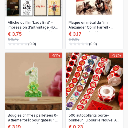
Affiche du film 'Lady Bird' –
Plaque en métal du film
Impression d'art vintage HD
Alexander Collin Farrell -
pour décoration murale à la
Panneau en fer blanc
€ 3.75
€ 3.17
maison, au bar, au café, au
collection 20x30cm
€ 3.76
€ 6.35
bureau
(0.0)
(0.0)
-51%
-92%
Bougies chiffres pailletées 0–
500 autocollants porte-
9 thème forêt pour gâteau 1er
bonheur Fu pour le Nouvel An
anniversaire et déco baby
chinois, étiquettes cadeau
€ 3.19
€ 0.23